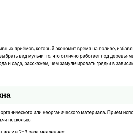
вных приёмов, который экономит время на поливе, избавля
ыбрать вид мульчи: то, что отлично работает под деревьям
да и сада, расскажем, чем замульчировать грядки в зависим
жна
органического или неорганического материала. Приём испо
ьчи несколько:
т воду в 2–3 раза медленнее;