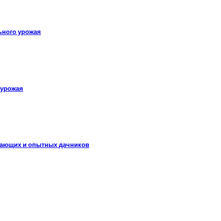
ьного урожая
 урожая
инающих и опытных дачников