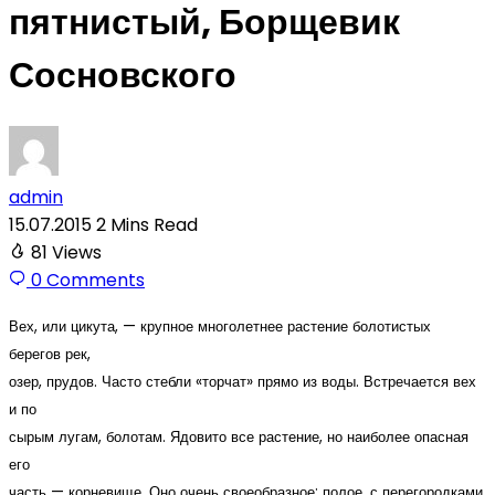
пятнистый, Борщевик
Сосновского
admin
15.07.2015
2 Mins Read
81
Views
0
Comments
Вех, или цикута, — крупное многолетнее растение болотистых
берегов рек,
озер, прудов. Часто стебли «торчат» прямо из воды. Встречается вех
и по
сырым лугам, болотам. Ядовито все растение, но наиболее опасная
его
часть — корневище. Оно очень своеобразное: полое, с перегородками.