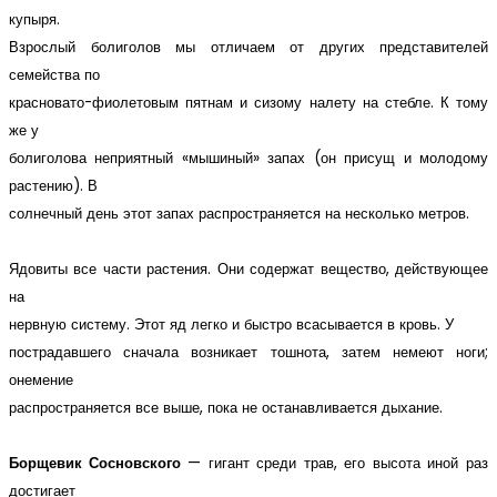
купыря.
Взрослый болиголов мы отличаем от других представителей
семейства по
красновато-фиолетовым пятнам и сизому налету на стебле. К тому
же у
болиголова неприятный «мышиный» запах (он присущ и молодому
растению). В
солнечный день этот запах распространяется на несколько метров.
Ядовиты все части растения. Они содержат вещество, действующее
на
нервную систему. Этот яд легко и быстро всасывается в кровь. У
пострадавшего сначала возникает тошнота, затем немеют ноги;
онемение
распространяется все выше, пока не останавливается дыхание.
Борщевик Сосновского
— гигант среди трав, его высота иной раз
достигает