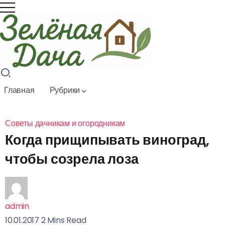
Советы
по
выращи
ванию
Главная
Рубрики
редиса
весной:
полный
Советы дачникам и огородникам
гайд для
Когда прищипывать виноград,
богатого
урожая
чтобы созрела лоза
01.08.2026
admin
10.01.2017
2 Mins Read