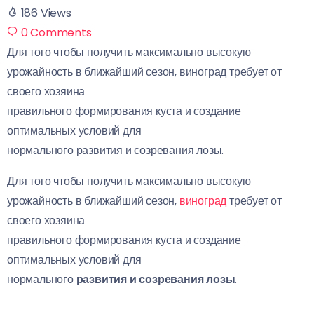
186
Views
0
Comments
Для того чтобы получить максимально высокую
урожайность в ближайший сезон, виноград требует от
своего хозяина
Тестовы
правильного формирования куста и создание
й ключ
оптимальных условий для
для
нормального развития и созревания лозы.
проверк
и
Для того чтобы получить максимально высокую
урожайность в ближайший сезон,
виноград
требует от
31.07.2026
своего хозяина
правильного формирования куста и создание
оптимальных условий для
нормального
развития и созревания лозы
.