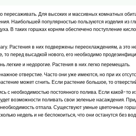
о пересаживать. Для высоких и массивных комнатных обит
ния. Наибольшей популярностью пользуются изделия из гл
уха. В таких горшках корням обеспечено поступление кислор
агу. Растения в них подвержены переохлаждениям, а это не
е, то перед высадкой нового, его необходимо продезинфици
ь легкие и недорогие. Растения в них легко перемещать.
нажное отверстие. Часто они уже имеются, но при их отсут
растение может сгнить. Если растение большое, то отверсти
сь с необходимостью постоянного полива. Если какой-то из
е будет возможности поливать свои зеленые насаждения. При
ая необходимость отпала. Существуют умные цветочные гор
колько недель и не беспокоиться, что они останутся без в