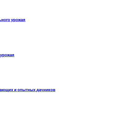
ьного урожая
 урожая
инающих и опытных дачников