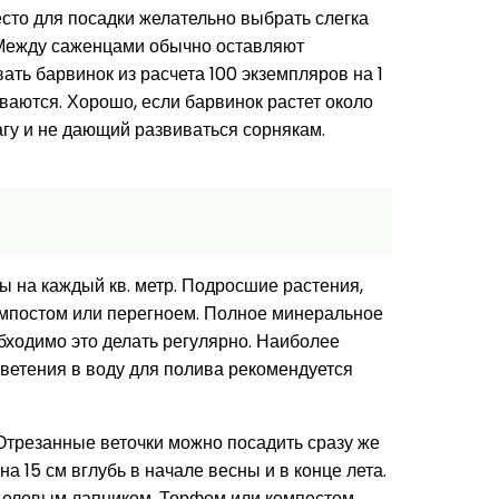
сто для посадки желательно выбрать слегка
. Между саженцами обычно оставляют
ать барвинок из расчета 100 экземпляров на 1
иваются. Хорошо, если барвинок растет около
гу и не дающий развиваться сорнякам.
ы на каждый кв. метр. Подросшие растения,
компостом или перегноем. Полное минеральное
бходимо это делать регулярно. Наиболее
ветения в воду для полива рекомендуется
Отрезанные веточки можно посадить сразу же
 15 см вглубь в начале весны и в конце лета.
и еловым лапником. Торфом или компостом