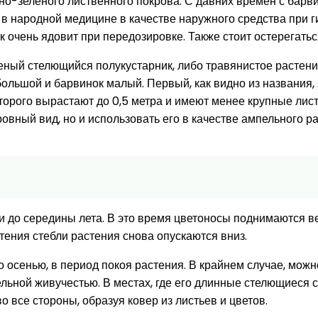
емно-зеленого лиственного покрова. С давних времен с бар
 в народной медицине в качестве наружного средства при ги
ок очень ядовит при передозировке. Также стоит остерегать
еный стелющийся полукустарник, либо травянистое растени
ольшой и барвинок малый. Первый, как видно из названия,
 второго вырастают до 0,5 метра и имеют менее крупные лис
овный вид, но и использовать его в качестве ампельного р
и до середины лета. В это время цветоносы поднимаются в
ения стебли растения снова опускаются вниз.
осенью, в период покоя растения. В крайнем случае, можно
льной живучестью. В местах, где его длинные стелющиеся с
 все стороны, образуя ковер из листьев и цветов.