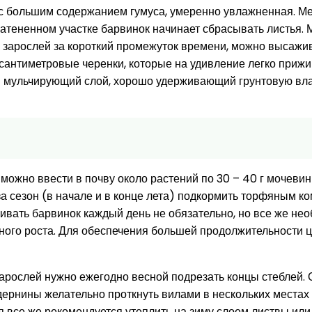
с большим содержанием гумуса, умеренно увлажненная. Ме
затененном участке барвинок начинает сбрасывать листья
х зарослей за короткий промежуток времени, можно высажив
15-сантиметровые черенки, которые на удивление легко приж
й мульчирующий слой, хорошо удерживающий грунтовую вла
 можно ввести в почву около растений по 30 – 40 г мочевин
за сезон (в начале и в конце лета) подкормить торфяным 
ивать барвинок каждый день не обязательно, но все же нео
ного роста. Для обеспечения большей продолжительности ц
арослей нужно ежегодно весной подрезать концы стеблей. 
ернины желательно проткнуть вилами в нескольких местах на
я все же рекомендуется утеплить на зиму слоем листвы ил