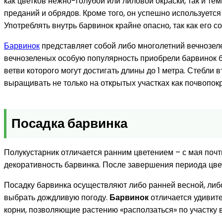
как цветков нежно-голубой или лиловой окраски, так и т
преданий и обрядов. Кроме того, он успешно используется
Употреблять внутрь барвинок крайне опасно, так как его с
Барвинок
представляет собой либо многолетний вечнозел
вечнозеленых особую популярность приобрели барвинок б
ветви которого могут достигать длины до 1 метра. Стебли
выращивать не только на открытых участках как почвопокр
Посадка барвинка
Полукустарник отличается ранним цветением – с мая почт
декоративность барвинка. После завершения периода цвет
Посадку барвинка осуществляют либо ранней весной, либо 
выбрать дождливую погоду.
Барвинок
отличается удивите
корни, позволяющие растению «расползаться» по участку во