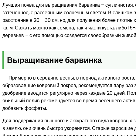
Лучшая почва для выращивания барвинка – суглинистая, 
затененное, с рассеянным солнечным светом. В слишком 
расстояние в 20 – 30 см, но, для получения более плотны
кв. м. Сажать можно как семена, так и части куста, либо 
деревьев – с его помощью создается своеобразный живо
Выращивание барвинка
Примерно в середине весны, в период активного роста,
образовавшие ковровый покров, рекомендуется пару раз 
удобрение вводится регулярно через каждые 20 дней. Пол
обильный полив рекомендуется во время весеннего актив
добавить фосфаты.
Для поддержания пышного и аккуратного вида ковровых з
в землю, они очень быстро укоренятся. Старые заросшие д
Зимует барвинок достаточно хорошо, но молодые растени