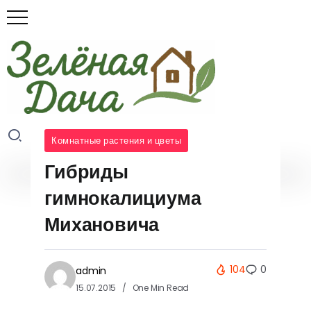
Советы
по
выращи
ванию
редиса
Комнатные растения и цветы
весной:
Гибриды
полный
гайд для
гимнокалициума
богатого
урожая
Михановича
01.08.2026
104
0
admin
15.07.2015
One Min Read