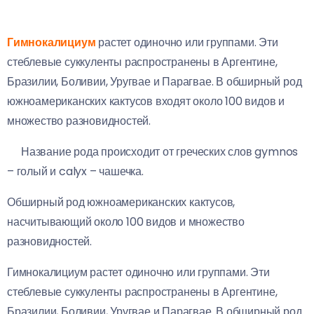
Гимнокалициум
растет одиночно или группами. Эти
стеблевые суккуленты распространены в Аргентине,
Бразилии, Боливии, Уругвае и Парагвае. В обширный род
южноамериканских кактусов входят около 100 видов и
Тестовы
множество разновидностей.
й ключ
для
Название рода происходит от греческих слов gymnos
проверк
– голый и calyx – чашечка.
и
Обширный род южноамериканских кактусов,
31.07.2026
насчитывающий около 100 видов и множество
разновидностей.
Гимнокалициум растет одиночно или группами. Эти
стеблевые суккуленты распространены в Аргентине,
Бразилии, Боливии, Уругвае и Парагвае. В обширный род