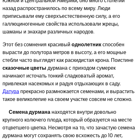
Южной и Центральной Америки, оно много столетий
назад распространилось по всему миру. Люди
приписывали ему сверхъестественную силу, а его
галлюциногенные свойства использовали жрецы,
шаманы и знахари различных народов.
Этот без сомнения красивый
однолетник
способен
вырасти до полутора метров в высоту, а его мощные
стебли часто выглядят как раскидистая крона. Поистине
сказочные цветы
дурмана с приходом сумерек
начинают источать тонкий сладковатый аромат,
привлекая насекомых и радуя отдыхающих в саду.
Датура
прекрасно размножается семенами, и вырастить
такое великолепие на своем участке совсем не сложно.
Семена дурмана
находятся внутри довольно
крупного колючего плода, который образуется на месте
отцветшего цветка. Несмотря на то, что зачастую семена
дурмана могут сохранять свою всхожесть до 10 лет,