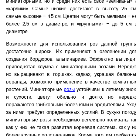
миниатюрными, но и среди них есть свои «велика­ны» 
«карлики». Самые низкие достигают в высоту 25 см
самые высокие – 45 см. Цветки могут быть мелки­ми – н
более 2,5 см в диаметре, и «крупными» – до 5 см 
диаметре.
Возможности для использования роз данной групп
достаточно широки. Их применяют в озеленении дл
создания бордюров, альпинариев. Эффектно выгляди
приподнятая клумба с миниатюрными розами. Нередк
их выращивают в горшках, кадках, украшая балконы
веранды, возможно применение в качестве комнатны
растений. Миниатюрные
розы
устойчивы к летнему зно
и су­хости, цветут обильно и долго, но нередк
поражаются грибковыми болезнями и вредителями. Ухо
за ними тре­бует определенных усилий. В сухую погод
миниатюрные розы необходимо регулярно поливать, та
как у них не такая развитая корневая система, как у и
более крупных родственников. Кроме того, им требуютс