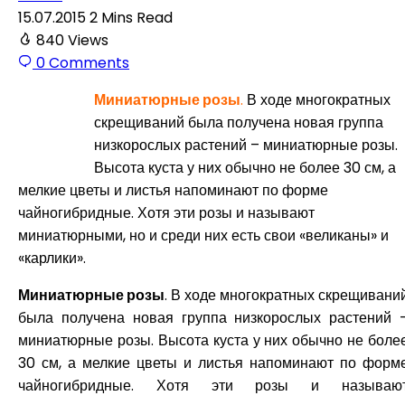
15.07.2015
2 Mins Read
840
Views
0
Comments
Миниатюрные розы
.
В ходе многократ­ных
скрещиваний была получена новая группа
низкорос­лых растений – миниатюрные розы.
Высота куста у них обычно не более 30 см, а
мелкие цветы и листья напоми­нают по форме
чайногибридные. Хотя эти розы и назы­вают
миниатюрными, но и среди них есть свои «велика­ны» и
«карлики».
Миниатюрные розы
. В ходе многократ­ных скрещивани
была получена новая группа низкорос­лых растений 
миниатюрные розы. Высота куста у них обычно не боле
30 см, а мелкие цветы и листья напоми­нают по форм
чайногибридные. Хотя эти розы и назы­ваю