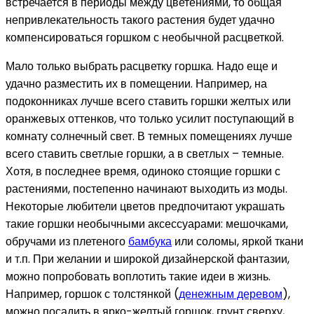
встречается в периоды между цветениями, то общая
непривлекательность такого растения будет удачно
компенсироваться горшком с необычной расцветкой.
Мало только выбрать
расцветку горшка. Надо еще и
удачно разместить их в помещении. Например, на
подоконниках лучше всего ставить горшки желтых или
оранжевых оттенков, что только усилит поступающий в
комнату солнечный свет. В темных помещениях лучше
всего ставить светлые горшки, а в светлых – темные.
Хотя, в последнее время, одиноко стоящие горшки с
растениями, постепенно начинают выходить из моды.
Некоторые любители цветов предпочитают украшать
такие горшки необычными аксессуарами: мешочками,
обручами из плетеного
бамбука
или соломы, яркой ткани
и т.п. При желании и широкой дизайнерской фантазии,
можно попробовать воплотить такие идеи в жизнь.
Например, горшок с толстянкой (
денежным деревом
),
можно посадить в ярко-желтый горшок, грунт сверху,