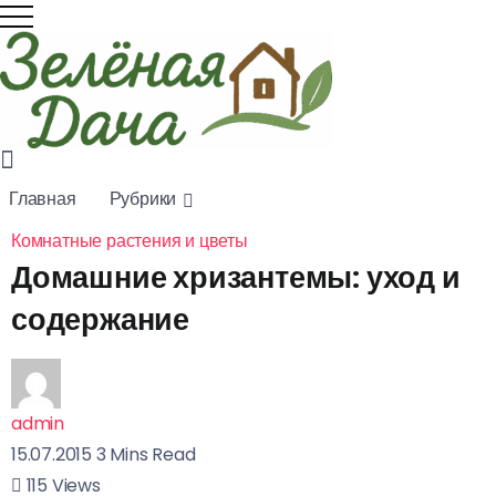
Советы
по
выращи
ванию
Главная
Рубрики
редиса
весной:
Комнатные растения и цветы
полный
Домашние хризантемы: уход и
гайд для
содержание
богатого
урожая
01.08.2026
admin
15.07.2015
3 Mins Read
115
Views