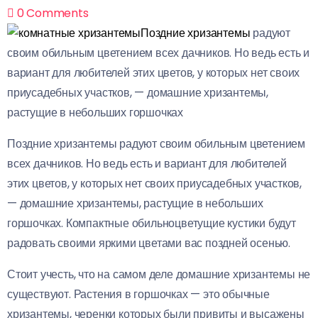
0
Comments
Поздние хризантемы
радуют
своим обильным цветением всех дачников. Но ведь есть и
вариант для любителей этих цветов, у которых нет
своих
приусадебных участков, — домашние хризантемы,
Тестовы
растущие в небольших горшочках
й ключ
для
Поздние хризантемы радуют своим обильным цветением
проверк
всех дачников. Но ведь есть и вариант для любителей
и
этих цветов, у которых нет своих приусадебных участков,
— домашние хризантемы, растущие в небольших
31.07.2026
горшочках. Компактные обильноцветущие кустики будут
радовать своими яркими цветами вас поздней осенью.
Стоит учесть, что на самом деле домашние хризантемы не
существуют. Растения в горшочках — это обычные
хризантемы, черенки которых были привиты и высажены