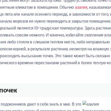
о растения могут засыхать бутоны. Трудно установить точно 
приятным климатом в помещении. Обычно
азалия
, называема
е лета или начале осеннего периода, в зависимости от того, 
начала морозов ее нужно переводить в закрытое помещение.
деальной является 10-градусная температура. Здесь растени
поливать совсем немного. И конечно, избегайте скопления вл
ния либо стояли в слишком теплом месте, либо неправильно
лоски корней, в результате растение, несмотря на влажную 
роисходить высыхание почек. Это также может быть связано 
итического времени перестановки растений в более теплую к
 почек
подоконников дают о себе знать в мае. В это