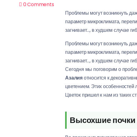
0
Comments
Проблемы могут возникнуть да
параметр микроклимата, перелить
загнивает…, в худшем случае гиб
Проблемы могут возникнуть да
Тестовы
й ключ
параметр микроклимата, перелить
для
загнивает…, в худшем случае гиб
проверк
Сегодня мы поговорим о пробл
и
Азалия
относится к декоратив
цветением. Этих особенностей 
31.07.2026
Цветок пришел к нам из таких с
Высохшие почки