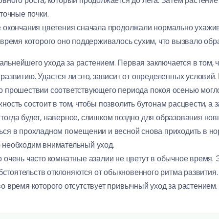
вного роста, который продолжается до лета. Затем растение
еточные почки.
е окончания цветения сначала продолжали нормально ухажив
 время которого оно поддерживалось сухим, что вызвало обр
льнейшего ухода за растением. Первая заключается в том, ч
развитию. Удастся ли это, зависит от определенных условий.
по прошествии соответствующего периода покоя осенью мог
ность состоит в том, чтобы позволить бутонам расцвести, а 
тогда будет, наверное, слишком поздно для образования нов
ься в прохладном помещении и весной снова приходить в но
 необходим внимательный уход.
о очень часто комнатные азалии не цветут в обычное время.
 обстоятельств отклоняются от обыкновенного ритма развития.
о время которого отсутствует привычный уход за растением.