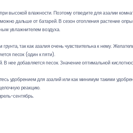
 при высокой влажности. Поэтому отведите для азалии комн
 можно дальше от батарей. В сезон отопления растение опр
ным увлажнителем воздуха.
м грунта, так как азалия очень чувствительна к нему. Желат
ется песок (один к пяти).
 В нее добавляется песок. Значение оптимальной кислотност
есь удобрением для азалий или как минимум такими удобрен
щелочную реакцию.
прель-сентябрь.