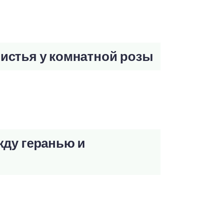
истья у комнатной розы
жду геранью и