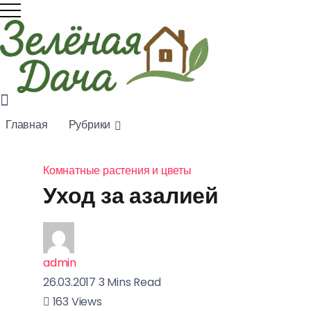
Советы
по
выращи
ванию
Главная
Рубрики
редиса
весной:
полный
Комнатные растения и цветы
гайд для
Уход за азалией
богатого
урожая
01.08.2026
admin
26.03.2017
3 Mins Read
163
Views