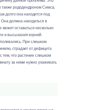
причину данной проблемы. Это
я также рододендроном Симса,
как долго она находится под
 Она должна находиться в
е может оставаться несколько
аги и высыхания корней.
 поливались. При слишком
землю, страдает от дефицита
с тем, что растение слишком
омнату за ними нужно ухаживать